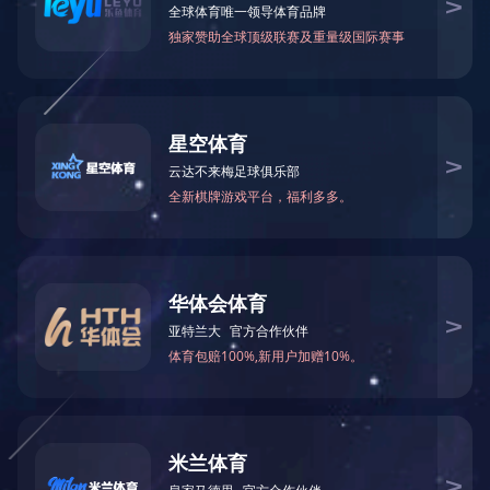
校园全景图
网站导航
网站首页
走进珠江
资质与荣誉
企业动态
工程案例
设计案例
在线招聘
欧宝ob官网登录入口
（中国）有限公司
咨询热线
座机：81366699、81365669