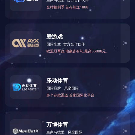
手机：18126798198
地址：广州市天河区体育西路123号新创举大厦5楼
邮箱（E-mail）:zhujiang1702@126.com
扫一扫，关注我们
欧宝ob官网登录入口（中国）有限公司 版权所有 © 2011-2025
粤ICP备
08006896号
技术支持：
网站建设-联享科技